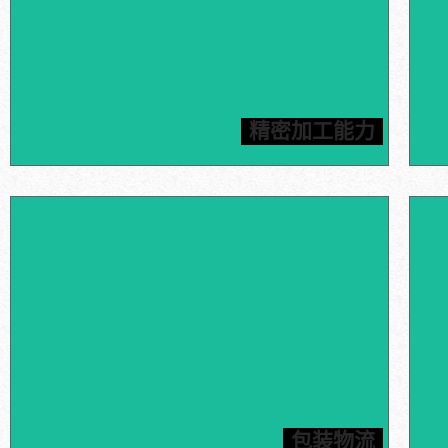
信瑞达拥有先进的数控机床、CNC加工中心和雕刻机等加工
信瑞
设备，能够满足客户对石墨加工件高精度的要求，所有产品
障，
精密加工能力
均按照图纸进行加工。
石墨
内包装采用真空包装以及缓冲气泡袋双重保护，外包装采用
瑞达
五层瓦楞纸箱/木箱双重保险，结实耐用，确保产品的运输
松坐
包装物流