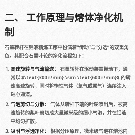
二、 工作原理与熔体净化机
制
石墨转杆在铝液精炼工序中扮演着“传动”与“分选”的双重角
色。其配合石墨叶轮的净化流程如下：
高速旋转与气流输送：
石墨转杆在驱动装置带动下，通
常以 $\text{300 r/min} \sim \text{600 r/min}$ 的转
速高速旋转，同时将惰性气体（氩气或氮气）连续注入
轴心通道。
气泡剪切与分散：
气体从转杆下端的叶轮喷出后，被高
速旋转的桨叶剪切成大量微米级的细小气泡，并在铝液
中均匀扩散。
吸附与浮选净化：
根据分压原理，微米级气泡在熔池内