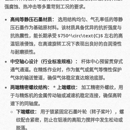
强腐蚀、热冲击等多重苛刻工况的要求。
高纯等静压石墨材质：
选用结构均匀、气孔率低的等静
压石墨作为基础原材料。该材质具备优异的抗折强度与
抗热震性，能长期承受 $750^\circ\text{C}$ 左右的高
温铝液侵蚀，在高速旋转工况下表现出良好的自润滑性
与耐磨损性。
中空轴心设计（行业标准规格）：
杆体中心预留贯穿式
通气通道。在精炼作业时，作为氩气或氮气等惰性保护
气体的输送管道，确保气体稳定直达熔池底部。
两端精密螺纹结构：
*
上端螺纹：
加工精密外螺纹，用
于与精炼机的金属传动轴或减速机稳定连接，确保高转
速下的同轴度。
下端螺纹：
用于锁紧固定石墨叶轮（转子桨叶），螺
纹配合紧密，防止在铝液的高阻力搅拌中发生松动或
脱落。