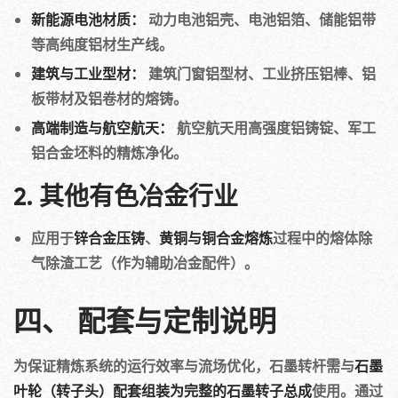
新能源电池材质：
动力电池铝壳、电池铝箔、储能铝带
等高纯度铝材生产线。
建筑与工业型材：
建筑门窗铝型材、工业挤压铝棒、铝
板带材及铝卷材的熔铸。
高端制造与航空航天：
航空航天用高强度铝铸锭、军工
铝合金坯料的精炼净化。
2. 其他有色冶金行业
应用于
锌合金压铸
、
黄铜与铜合金熔炼
过程中的熔体除
气除渣工艺（作为辅助冶金配件）。
四、 配套与定制说明
为保证精炼系统的运行效率与流场优化，石墨转杆需与
石墨
叶轮（转子头）配套组装为完整的石墨转子总成
使用。通过