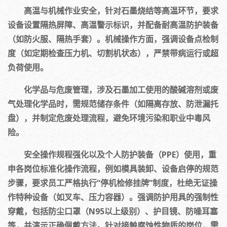
高温与机械作业安全，针对石墨烧结等高温环节，要求
设备设置隔热屏障、高温警示标识，并配备耐高温防护装备
（如防火服、隔热手套）。机械操作方面，强调设备点检制
度（如定期检查压力机、切割机状态），严禁带病运行或超
负荷使用。
化学品与危废管理，涉及石墨加工使用的酸碱溶剂或废
气处理化学品时，需规范储存条件（如隔离存放、防泄漏托
盘），并制定危废处理流程，避免环境污染和职业中毒风
险。
安全操作规程强化以及个人防护装备（PPE）使用，重
申各岗位标准化操作流程，例如模具装卸、设备启停的规范
步骤，要求员工严格执行“停机检修挂牌”制度，杜绝无证操
作特种设备（如叉车、压力容器）。强调防护用具的强制性
穿戴，包括防尘口罩（N95以上级别）、护目镜、防噪耳塞
等，并演示正确佩戴方法。针对接触腐蚀性物质的岗位，需