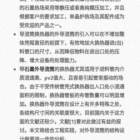
的石墨热场采用等静压或者高纯模压加工，并且
根据客户的要求加工，单晶炉热场及其配件成为
受欢迎的产品之一。
导流筒换热器的外导流筒的引入可以在不增加整
体壳程直径的前提下，有效地加大换热器进(出)
料管口的尺寸，从而降低物料在进出口处的压
降、增大设备的处理能力。
带
石墨外导流筒
的换热器尤其适用于进料管内介
质流速高、ρv2值大、且容易引起管束振动的场
合。由于不受传统管壳式换热器出入口处小流通
面积的限制，换热器管板的布管数量可以明显增
加。换热器外导流筒在设计上有许多特殊之处，
各结构尺寸间的关联度很大，目前国内关于这方
面的文献还较少。文献[1]曾对此做过有益的探
讨。本文将结合工程实践，对外导流筒的结构设
计做更进一步的分析。