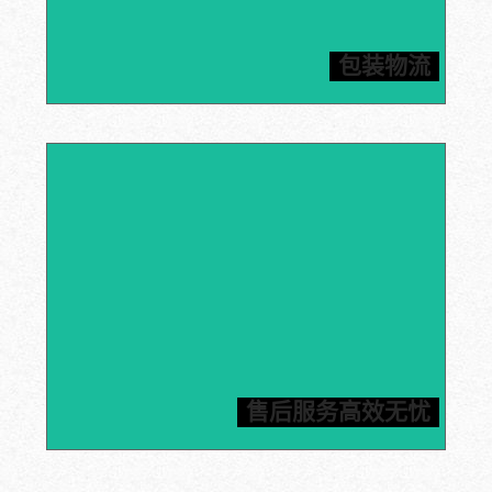
内包装采用真空包装以及缓冲气泡袋双重保护，外包装采
用五层瓦楞纸箱/木箱双重保险，结实耐用，确保产品的
包装物流
运输保障，为客户提供合理节省的运输方案。
石墨产品加工应用经验超25年，您只需提供加工件图
纸，信瑞达就可以为您定制石墨部件，严格按照工期执
行，让您轻松坐等收货。信瑞达推进24小时内标准化售
后服务体系，一旦发现质量问题，包邮费换货，为您解决
售后服务高效无忧
后顾之忧。