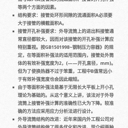
等两个方面的因素。
结构要求：接管处环形间隙的流通面积A必须要
大于接管的横截面积A。
接管开孔补强要求：外导流筒上的进出料接管通
常直径都较大，因而对该接管的开孔补强计算应
特别重视。按GB1501998~钢制压力容器》的规
定，在等面积补强法的适用范围内，接管处外筒
体的有效补强宽度为2，(——开孔直径，mm)。
但为了使换热器不过于笨重，工程中B值常远小
于有效补强宽度也会因此缩短。
由于等面积补强法是基于无限长大平板上开小孔
理论为基础的。从这个意义上讲，该法对于外导
流筒上接管补强计算的准确性已大为下降。较准
确的方法应采用应力分析法进行设计。
外导流筒结构的改进：近年来国内外工程公司对
外导流筒结构做了很多优化和改进，现介绍两种