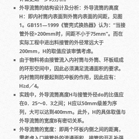
外导流筒的结构设计及分析：外导流筒的高度
H：即内衬筒内表面到外筒内表面的间距，见图
1。GB151—1999《管壳式换热器》认为：“当接
管外径>200mm时，间距不小于75mm”。而在
实际工程中进出料接管的外径常远大于
200mm，H的取值应该审慎考虑。
由于物料将由接管流入内衬筒与外筒、环板组成
的环形空间中，因此必须满足流通面积的要求。
内衬筒同样要起到防冲板的作用，因此应有：
H≥d／4。
实践中，外导流筒高度H与接管外径do的比值应
在0．25～0．3之间；H应以50mm级差为序
列，大可以达到400mm。此外，H的具体取值与
外导流筒的宽度B有密切关系。
外导流筒的宽度：即两个环板内侧之间的距离，
需考虑入口接管处的流通面积、接管的开孔补强