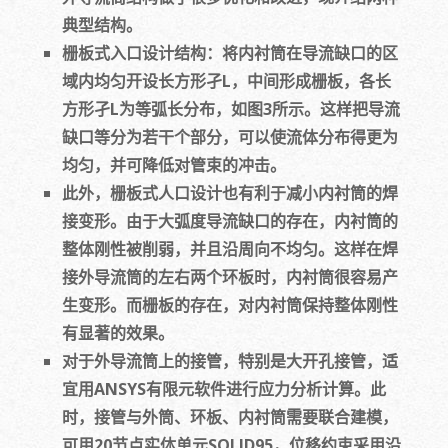
典型结构。
栅板式入口设计结构：将内衬筒在导流缺口的区
域内均匀开设长方形孑L，中间形成栅板，各长
方形孑L为等弧长分布，如图3所示。这样把导流
缺口等分为若干个部分，可以使流体分布得更为
均匀，并可降低对管束的冲击。
此外，栅板式人口设计也有利于减小内衬筒的焊
接变形。由于大弧度导流缺口的存在，内衬筒的
整体刚性被削弱，并且沿周向不均匀。这样在焊
接外导流筒的左右两个环板时，内衬筒很容易产
生变形。而栅板的存在，对内衬筒保持整体刚性
有显著的效果。
对于外导流筒上的接管，特别是大开孔接管，适
宜用ANSYS有限元软件进行应力分析计算。此
时，接管与外筒、环板、内衬筒需要联合建模，
可用20节点实体单元SOLID95，位移约束采用沿