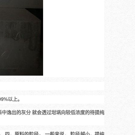
9%以上。 
料中逸出的灰分 就会透过坩埚向较低浓度的待提纯
。 四，原料的粒径。 一般来说， 粒径越小，提纯