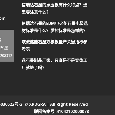
信瑞达石墨的承压板有什么特点？选
型要注意什么？
com
信瑞达石墨的EDM电火花石墨电极选
材标准是什么？质控标准是怎样的？
液流储能石墨双极板量产关键指标参
考表
选石墨制品厂家，只查是不是实体工
厂就够了吗？
030522号-2
© XRDGRA | All Right Reserved
联网备案号 :41042102000078