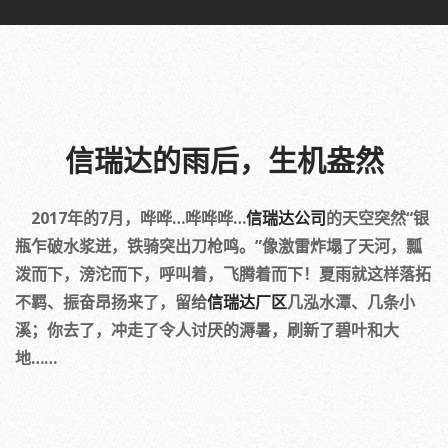
信瑞达的雨后，生机盎然
2017年的7月，哗哗…哗哗哗…
信瑞达公司
的天空突然“银
瓶乍破水浆迸，铁骑突出刀枪鸣。”像激雷炸塌了天河，瓢
泼而下，滂沱而下，呼叫着，飞腾着而下！夏雨就这样落拓
不羁、振奋昂扬来了，留给
信瑞达厂区
几泓水潭、几条小
溪；你去了，冲走了令人讨厌的溽暑，刷新了碧叶和大
地……