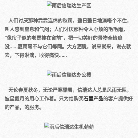
人们讨厌那种霏霏连绵的秋雨，整日整日地滴嗒个不住，
叫人感到窒息和气闷；人们讨厌那种令人心烦的毛毛雨，
“像帘子似的老是挂在窗前”，把一切美好的景物全给遮
没……夏雨毫不与它们等同。大方洒脱，说来就来，说去就
去，下得淋漓，收得痛快……
无论春夏秋冬，无论严寒酷暑，信瑞达人总是风雨无阻，
披星戴月的用心工作着。只为给购买
石墨产品
的客户提供好
的产品，的服务。