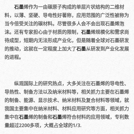
石墨
烯作为一由碳原子构成的单层片状结构的二维材
料，以薄、坚硬、导电性好著称，应用范围的广泛性被称为
当今倍受关注的碳材料。尽管很多人会不会出现石墨烯泡
沫。还有专家担心由于材质的限制，
石墨
烯规模化和需求尚
待成型，短期内无法形成产业化，但是随着全球对石墨研发
的推动，这就在一定程度上加大了
石墨
从研发到产业化发展
的进程。
纵观国际上的研究热点，大多关注在石墨烯的导电性、
导热性、制备方法以及纳米材料等，相关抓力主要在石墨烯
的制备、能源、显示技术、纳米材料及复合材料等领域，就
我国主要集中在纳米材料、材料应用研究等方面，相关抓力
集中在
石墨
烯的制备和
石墨
烯符合材料的应用领域，专利数
量超过2200多项，大概占全球的1/3.