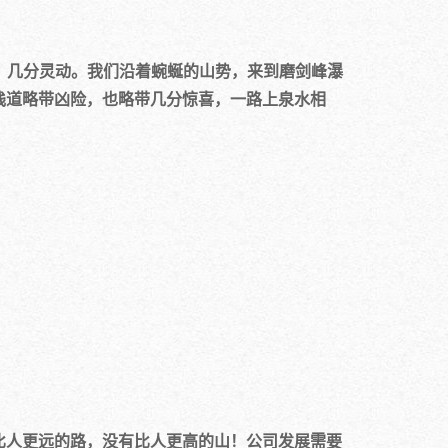
几分灵动。我们沿着蜿蜒的山势，来到磨剑峰瀑
栈道略带凶险，也略带几分惊喜，一路上泉水相
人更远的路，没有比人更高的山！公司发展需要