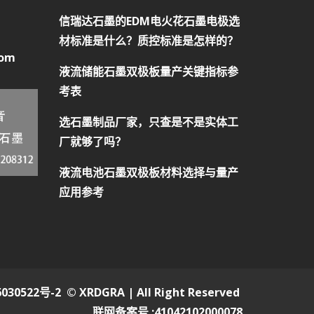
信瑞达石墨的EDM电火花石墨电极选
材标准是什么？质控标准是怎样的？
com
液流储能石墨双极板量产关键指标参
考表
选石墨制品厂家，只查是不是实体工
厂就够了吗？
液流电池石墨双极板材料选择与量产
应用参考
030522号-2
© XRDGRA | All Right Reserved
联网备案号 :41042102000078