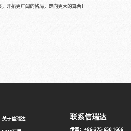
馁，开拓更广阔的格局，走向更大的舞台！
联系信瑞达
关于信瑞达
传真：+86-375-650 1666