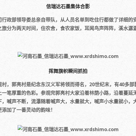
信瑞达石墨集体合影
政部领导娄总亲自带队，从人员名单到吃住行都做了详细的安排。
之旅分为两天时间，住农舍，食农家饭，耳闻鸟声阵阵，溪水潺
挥舞旗帜瞬间抓拍
，郭亮村是纪念东汉义军将领而得名，20世纪末，有40多部影
上一笔厚重的色彩。参观完郭亮村大家沿着林荫小路，沿着蔓延
下，喊声不断，流瀑随着喊声大，水量就大，喊声小水量就小，
更添加了一番灵动的韵味！