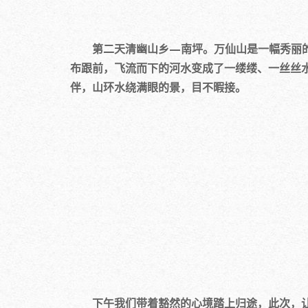
第二天清幽山乡—南坪。万仙山是一幅秀丽的
布跟前，飞流而下的河水变成了一缕缕、一丝丝
伴，山环水绕满眼的景，目不暇接。
下午我们带着豁然的心境踏上归途，此次，让我