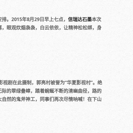
2015年8月29日早上七点，
信瑞达石墨
本次
潺，眼观炊烟袅袅，白云依依，让精神松松绑，身
视剧在此摄制，郭亮村被誉为“华夏影视村”。绝
无际的翠绿叠嶂，踏着蜿蜒不断的清幽曲径，路的
大自然的鬼斧神工，同事们再次尽情呐喊！在下山