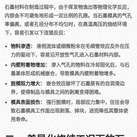
石墨材料在制造过程中，由于挥发物逸出等物理化学反应，
内部会不可避免地形成一定比例的孔隙。当石墨模具的气孔
率偏高，或者孔径分布不均匀时，在高温高压的烧结环境
下，容易引发以下连锁反应：
物料渗透：
液相流体或细微粉末在毛细管效应及外在压
力的驱动下，容易沿开放性气孔进入石墨材料内部。
内壁附着物增加：
渗入气孔的物料在冷却固化后，与石
墨基体形成机械嵌合，导致模具内壁附着物增多。
脱模阻力增大：
嵌合效应破坏了石墨原有的自润滑边
界，使得制品与模具之间的剥离变得困难。
模具表面损伤：
强行脱模时，局部应力集中，往往会导
致石墨模具工作面出现剥落、掉块，进而降低其整体使
用寿命。