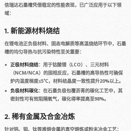
信瑞达石墨槽凭借稳定的性能表现，已广泛应用于以下领
域：
1. 新能源材料烧结
在锂电池正负极材料、固态电解质等高温烧结环节中，石墨
槽的均匀导热与抗污染特性至关重要：
正极材料烧结
：用于钴酸锂（LCO）、三元材料
（NCM/NCA）的固相反应，石墨槽的高导热性可确保
炉内温度梯度≤5℃，材料结晶度一致性提升20%以上。
负极材料碳化
：在石墨负极包覆沥青的碳化工艺中，其
密封性可有效阻隔氧气，碳化得率提高至98%。
2. 稀有金属及合金冶炼
针对钨、钼、钛等难熔金属的真空熔炼或粉末冶金工艺：