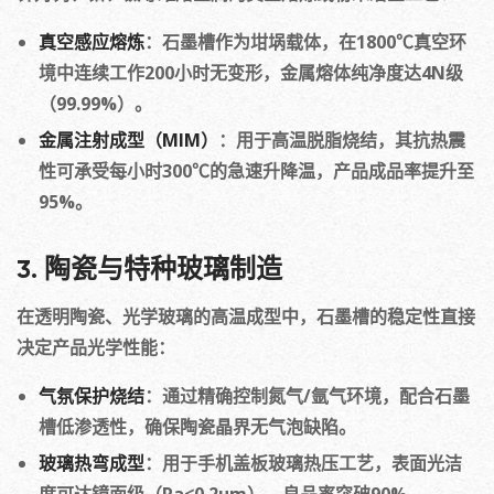
真空感应熔炼
：石墨槽作为坩埚载体，在1800℃真空环
境中连续工作200小时无变形，金属熔体纯净度达4N级
（99.99%）。
金属注射成型（MIM）
：用于高温脱脂烧结，其抗热震
性可承受每小时300℃的急速升降温，产品成品率提升至
95%。
3. 陶瓷与特种玻璃制造
在透明陶瓷、光学玻璃的高温成型中，石墨槽的稳定性直接
决定产品光学性能：
气氛保护烧结
：通过精确控制氮气/氩气环境，配合石墨
槽低渗透性，确保陶瓷晶界无气泡缺陷。
玻璃热弯成型
：用于手机盖板玻璃热压工艺，表面光洁