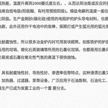
热能，温度升高到2000摄氏度左右，，从而达到冶炼或反应的
续自焙电极(阳极糊、有时用预焙阳极)。熔盐电解的温度一般在1
阳极。生产金刚砂(碳化硅)使用的电阻炉的炉头导电材料，也
电刷，此外还用作干电池中的炭棒，探照灯或产生弧光用的弧光
及耐腐蚀性，所以很多冶金炉内衬可用炭块砌筑，如炼铁炉的炉
炼用的坩埚、熔化石英玻璃等所用的石墨化坩埚，也都是用石墨
沦是炭或石墨在氧化性气氛的高温下很快烧蚀。
，具有耐腐蚀性好、导热性好、渗透率低等特点，这种浸渍石墨
、加热器、过滤器、泵等设备，广泛应用于石油炼制、石油化工
生产已成为炭素工业的一个重 要分支。