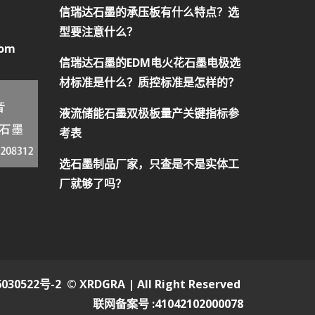
信瑞达石墨的承压板有什么特点？选
型要注意什么？
com
信瑞达石墨的EDM电火花石墨电极选
材标准是什么？质控标准是怎样的？
液流储能石墨双极板量产关键指标参
考表
选石墨制品厂家，只查是不是实体工
厂就够了吗？
030522号-2
© XRDGRA | All Right Reserved
联网备案号 :41042102000078