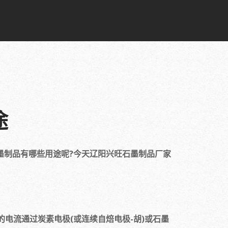
途
墨制品有哪些用途呢?今天辽阳兴旺石墨制品厂家
电流通过炭素电极(或连续自焙电极-胡)或石墨