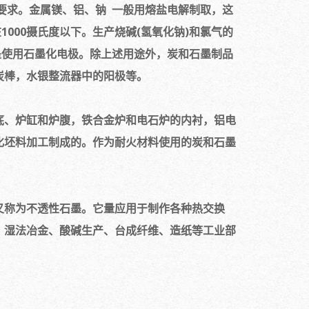
要求。金属镁、铝、钠 一般用熔盐电解制取，这
000摄氏度以下。生产烧碱(氢氧化钠)和氯气的
是使用石墨化电极。除上述用途外，炭和石墨制品
炭棒，水银整流器中的阳极等。
底、炉缸和炉腹，铁合金炉和电石炉的内衬，铝电
化坯料加工制成的。作为耐火材料使用的炭和石墨
又称为不透性石墨。它量应用于制作各种热交换
、湿法冶金、酸碱生产、台成纤维、造纸等工业部