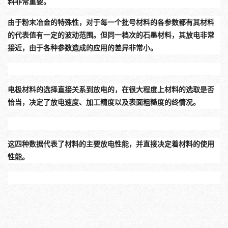
料非常重要。
由于粉末冶金的特殊性，对于每一个批号材料的各参数都有其材料
的代表值有一定的波动范围。但同一档次的石墨材料，其放电非常
接近，由于各种参数造成的应用的差异非常小。
电极材料的选择直接关系到放电的，在很大程度上材料的选取是否
恰当，决定了放电速度、加工精度以及表面粗糙度的终情况。
这四种数据代表了材料的主要放电性能，并直接决定着材料的使用
性能。