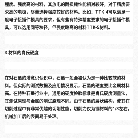
程度。强度高的材料，其放电的耐损耗性能相对较好，对于精度要
TTK-4
求高的电极，尽量选择强度较好的材料。比如：
可以满足一
般电子接插件模具的要求，但有些有特殊精度要求的电子接插件模
TTK-5
具，可以选用同等粒径，但强度略高的材料
材料。
3.
材料的肖氏硬度
在对石墨的潜意识认识中，石墨一般会被认为是一种比较软的材
料。但实际的测试数据及应用情况显示，石墨的硬度要比金属材料
高。在特种石墨行业中，通用的硬度检验标准是肖氏硬度测量法，
其测试原理与金属的测试原理不同。由于石墨的层状结构，使其在
1/3
切削过程中有非常优越的切削性能，切削力仅为铜材料的
左右，
机械加工后的表面易于处理。