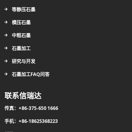
等静压石墨
模压石墨
中粗石墨
石墨加工
研究与开发
石墨加工FAQ问答
联系信瑞达
传真：+86-375-650 1666
手机：+86-18625368223