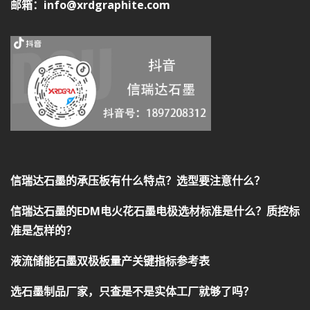
邮箱：info@xrdgraphite.com
信瑞达石墨的承压板有什么特点？选型要注意什么？
信瑞达石墨的EDM电火花石墨电极选材标准是什么？质控标
准是怎样的？
液流储能石墨双极板量产关键指标参考表
选石墨制品厂家，只查是不是实体工厂就够了吗？