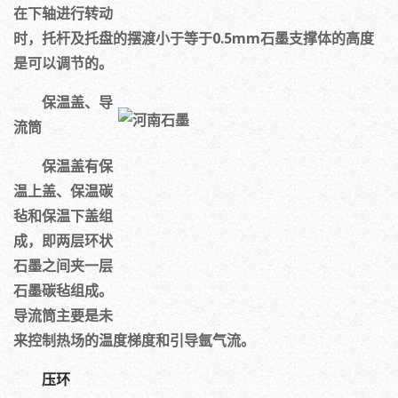
在下轴进行转动
时，托杆及托盘的摆渡小于等于0.5mm石墨支撑体的高度
是可以调节的。
保温盖、导
流筒
保温盖有保
温上盖、保温碳
毡和保温下盖组
成，即两层环状
石墨之间夹一层
石墨碳毡组成。
导流筒主要是未
来控制热场的温度梯度和引导氩气流。
压环