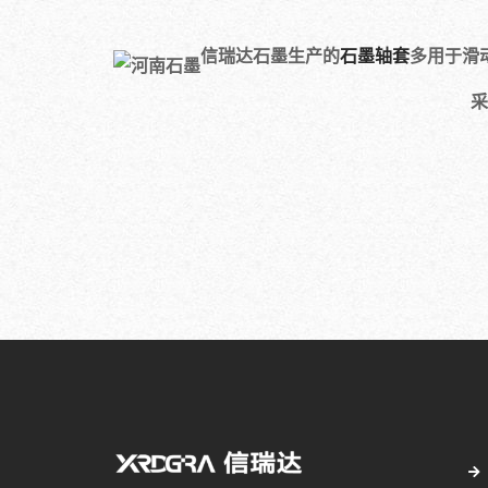
信瑞达石墨生产的
石墨轴套
多用于滑
采