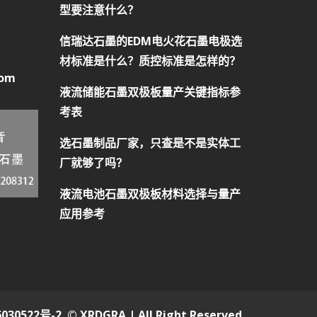
型要注意什么？
信瑞达石墨的EDM电火花石墨电极选
材标准是什么？质控标准是怎样的？
com
液流储能石墨双极板量产关键指标参
考表
选石墨制品厂家，只查是不是实体工
厂就够了吗？
液流电池石墨双极板材料选择与量产
应用参考
030522号-2
© XRDGRA | All Right Reserved