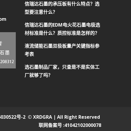
信瑞达石墨的承压板有什么特点？选
型要注意什么？
com
信瑞达石墨的EDM电火花石墨电极选
材标准是什么？质控标准是怎样的？
液流储能石墨双极板量产关键指标参
考表
选石墨制品厂家，只查是不是实体工
厂就够了吗？
030522号-2
© XRDGRA | All Right Reserved
联网备案号 :41042102000078