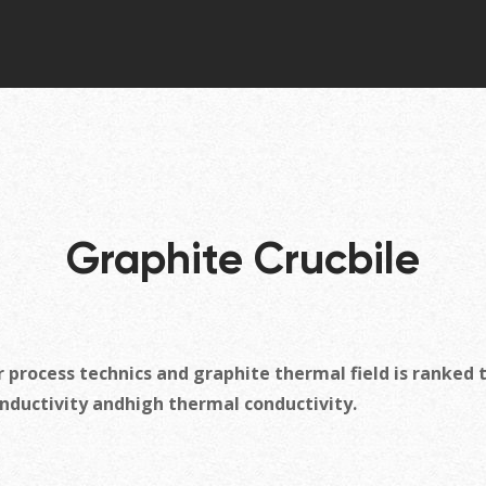
Graphite Crucbile
 process technics and graphite thermal field is ranked 
conductivity andhigh thermal conductivity.